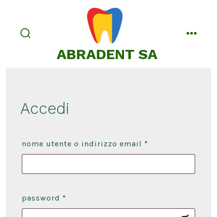
Passa
al
contenuto
commutatore
menu
ABRADENT SA
ricerca
Accedi
richiesto
nome utente o indirizzo email
*
richiesto
password
*