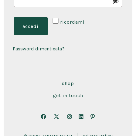
ricordami
accedi
Password dimenticata?
shop
get in touch
Apri
Apri
Apri
Apri
Apri
Facebook
X
Instagram
LinkedIn
Pinterest